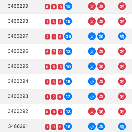
3466299
15
大
单
对
6
9
0
3466298
15
大
单
对
1
6
8
3466297
09
大
双
错
2
1
6
3466296
13
大
单
对
6
7
0
3466295
10
大
双
对
0
5
5
3466294
15
小
单
对
1
8
6
3466293
17
小
单
对
1
7
9
3466292
18
大
双
对
6
9
3
3466291
16
小
单
错
1
9
6