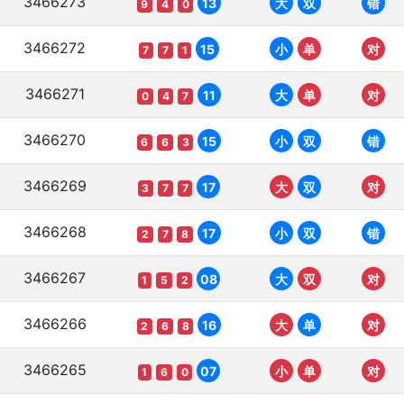
3466273
13
大
双
错
9
4
0
3466272
15
小
单
对
7
7
1
3466271
11
大
单
对
0
4
7
3466270
15
小
双
错
6
6
3
3466269
17
大
双
对
3
7
7
3466268
17
小
双
错
2
7
8
3466267
08
大
双
对
1
5
2
3466266
16
大
单
对
2
6
8
3466265
07
小
单
对
1
6
0