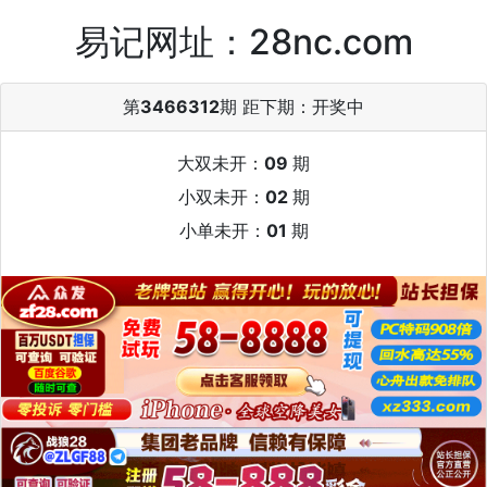
易记网址：28nc.com
第
3466312
期 距下期：
开奖中
大双未开：
09
期
小双未开：
02
期
小单未开：
01
期