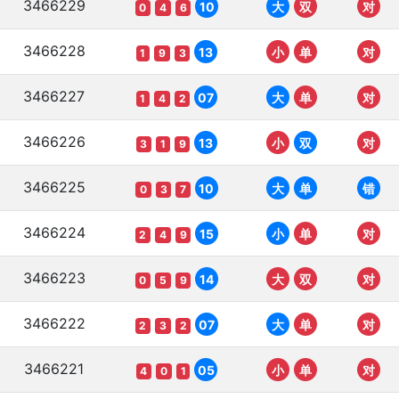
3466229
10
大
双
对
0
4
6
3466228
13
小
单
对
1
9
3
3466227
07
大
单
对
1
4
2
3466226
13
小
双
对
3
1
9
3466225
10
大
单
错
0
3
7
3466224
15
小
单
对
2
4
9
3466223
14
大
双
对
0
5
9
3466222
07
大
单
对
2
3
2
3466221
05
小
单
对
4
0
1