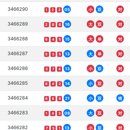
3466290
05
小
双
对
1
2
2
3466289
16
大
双
对
2
8
6
3466288
15
大
单
对
6
4
5
3466287
13
大
单
对
5
3
5
3466286
13
小
双
对
2
7
4
3466285
14
小
双
对
8
4
2
3466284
21
小
双
错
6
6
9
3466283
08
大
双
对
1
4
3
3466282
13
小
双
对
7
5
1