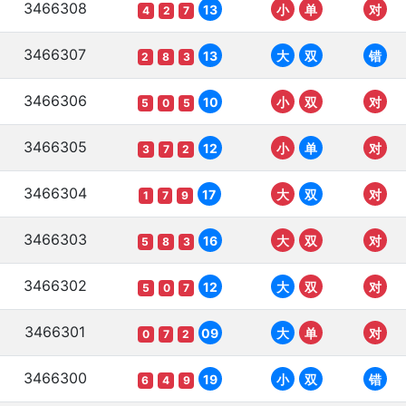
3466308
13
小
单
对
4
2
7
3466307
13
大
双
错
2
8
3
3466306
10
小
双
对
5
0
5
3466305
12
小
单
对
3
7
2
3466304
17
大
双
对
1
7
9
3466303
16
大
双
对
5
8
3
3466302
12
大
双
对
5
0
7
3466301
09
大
单
对
0
7
2
3466300
19
小
双
错
6
4
9